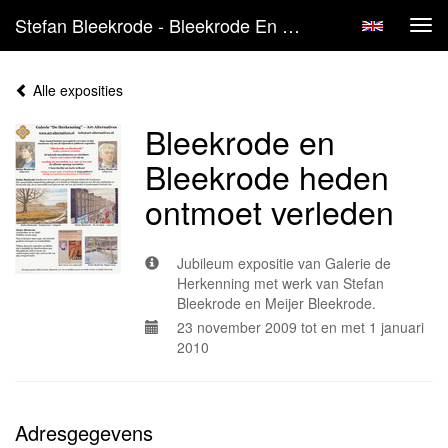
Stefan Bleekrode - Bleekrode En Bleekrode Heden Ontmoet Verleden
Tog
navi
Alle exposities
Bleekrode en
Bleekrode heden
ontmoet verleden
Jubileum expositie van Galerie de
Herkenning met werk van Stefan
Bleekrode en Meijer Bleekrode.
23 november 2009 tot en met 1 januari
2010
Adresgegevens