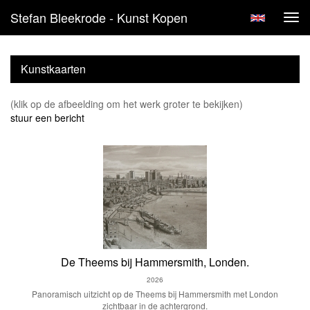
Stefan Bleekrode - Kunst Kopen
Tog
navi
Kunstkaarten
(klik op de afbeelding om het werk groter te bekijken)
stuur een bericht
De Theems bij Hammersmith, Londen.
2026
Panoramisch uitzicht op de Theems bij Hammersmith met London
zichtbaar in de achtergrond.