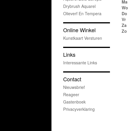
Ma
Drybrush Aquarel
Wo
Olieverf En Tempera
Do
Vr
Za
Online Winkel
Zo
Kunstkaart Versturen
Links
Interessante Links
Contact
Nieuwsbrief
Reageer
Gastenboek
Privacyverklaring