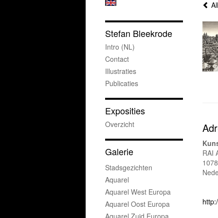
Al
Stefan Bleekrode
Intro (NL)
Contact
Illustraties
Publicaties
Exposities
Overzicht
Adr
Kuns
Galerie
RAI 
1078
Stadsgezichten
Nede
Aquarel
Aquarel West Europa
http:
Aquarel Oost Europa
Aquarel Zuid Europa