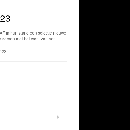
023
AF in hun stand een selectie nieuwe
en samen met het werk van een
2023