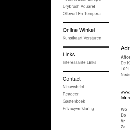
Drybrush Aquarel
Olieverf En Tempera
Online Winkel
Kunstkaart Versturen
Adr
Links
Affo
Interessante Links
De K
1021
Nede
Contact
Nieuwsbrief
www.
Reageer
fair
Gastenboek
Privacyverklaring
Wo
Do
Vr
Za