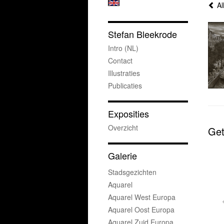
Al
Stefan Bleekrode
Intro (NL)
Contact
Illustraties
Publicaties
Exposities
Overzicht
Get
Galerie
Stadsgezichten
Aquarel
Aquarel West Europa
Aquarel Oost Europa
Aquarel Zuid Europa