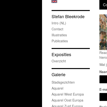
Co
Stefan Bleekrode
Intro (NL)
Contact
Illustraties
Publicaties
Reac
Exposities
hiero
Overzicht
Wat j
Naa
Galerie
Stadsgezichten
Aquarel
E-ma
Aquarel West Europa
Aquarel Oost Europa
Aquarel Zuid Europa