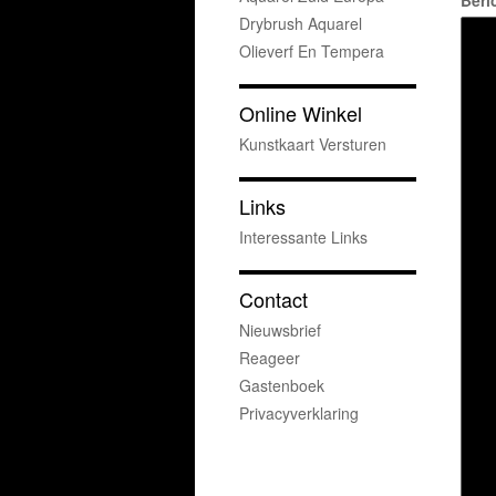
Beri
Drybrush Aquarel
Olieverf En Tempera
Online Winkel
Kunstkaart Versturen
Links
Interessante Links
Contact
Nieuwsbrief
Reageer
Gastenboek
Privacyverklaring