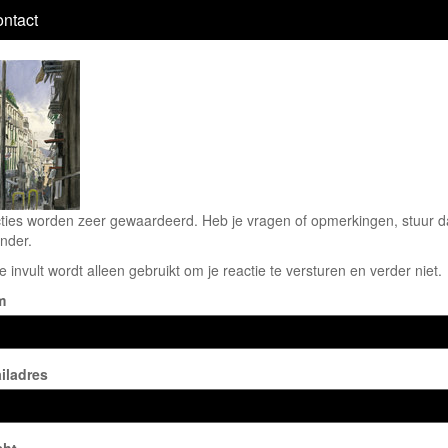
ntact
ties worden zeer gewaardeerd. Heb je vragen of opmerkingen, stuur dan
nder.
e invult wordt alleen gebruikt om je reactie te versturen en verder niet.
m
iladres