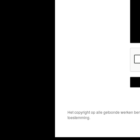
Het copyright op alle getoonde werken ber
toestemming.