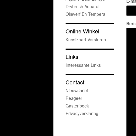
E-ma
Drybrush Aquarel
Olieverf En Tempera
Beri
Online Winkel
Kunstkaart Versturen
Links
Interessante Links
Contact
Nieuwsbrief
Reageer
Gastenboek
Privacyverklaring