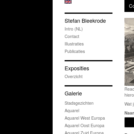
Co
Stefan Bleekrode
Intro (NL)
Contact
Illustraties
Publicaties
Exposities
Overzicht
Reac
Galerie
hiero
Stadsgezichten
Wat j
Aquarel
Naa
Aquarel West Europa
Aquarel Oost Europa
Aquarel Zuid Europa