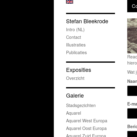
Co
Stefan Bleekrode
Intro (NL)
Contact
Illustraties
Publicaties
Reac
hiero
Exposities
Wat j
Overzicht
Naa
Galerie
E-ma
Stadsgezichten
Aquarel
Aquarel West Europa
Beri
Aquarel Oost Europa
Aquarel Zuid Europa