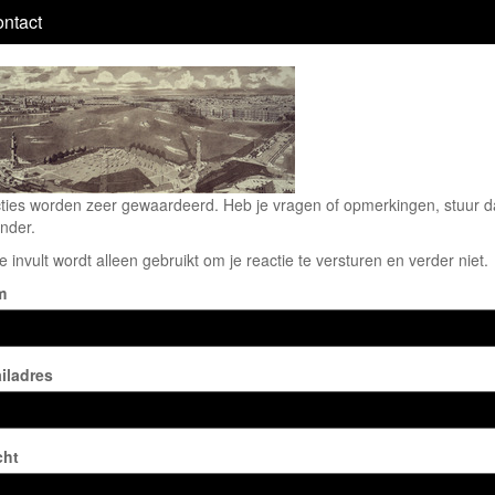
ntact
ties worden zeer gewaardeerd. Heb je vragen of opmerkingen, stuur dan
nder.
e invult wordt alleen gebruikt om je reactie te versturen en verder niet.
m
iladres
cht