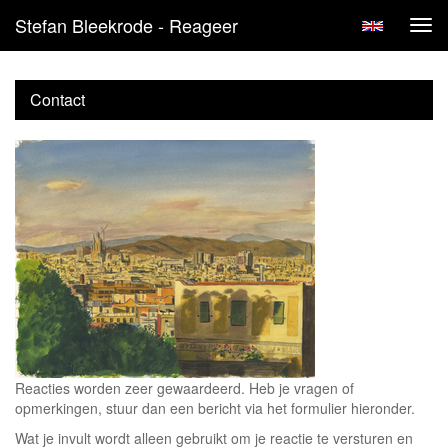
Stefan Bleekrode - Reageer
Tog
navi
Contact
Reacties worden zeer gewaardeerd. Heb je vragen of
opmerkingen, stuur dan een bericht via het formulier hieronder.
Wat je invult wordt alleen gebruikt om je reactie te versturen en