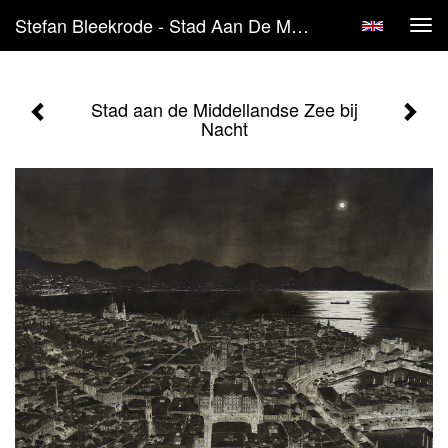
Stefan Bleekrode - Stad Aan De Middellandse Zee Bij Nacht
Tog
navi
Stad aan de Middellandse Zee bij
Nacht