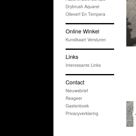
Drybrush Aquarel
Olieverf En Tempera
Online Winkel
Kunstkaart Versturen
Links
Interessante Links
Contact
Nieuwsbrief
Reageer
Gastenboek
Privacyverklaring