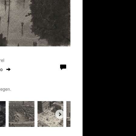
rel
to
regen.