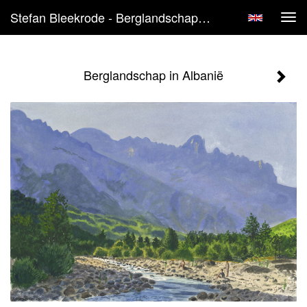
Stefan Bleekrode - Berglandschap In Albanië
Tog
navi
Berglandschap in Albanië