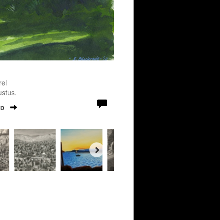
rel
stus.
to