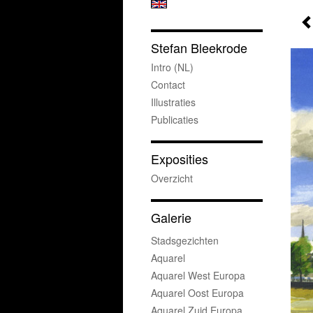
Stefan Bleekrode
Intro (NL)
Contact
Illustraties
Publicaties
Exposities
Overzicht
Galerie
Stadsgezichten
Aquarel
Aquarel West Europa
Aquarel Oost Europa
Aquarel Zuid Europa