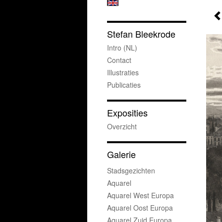
Stefan Bleekrode
Intro (NL)
Contact
Illustraties
Publicaties
Exposities
Overzicht
Galerie
Stadsgezichten
Aquarel
Aquarel West Europa
Aquarel Oost Europa
Aquarel Zuid Europa