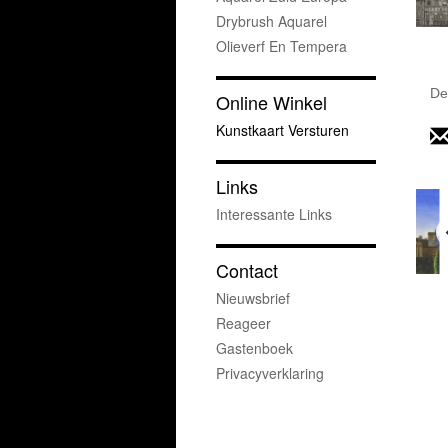
Drybrush Aquarel
Olieverf En Tempera
De
Online Winkel
Kunstkaart Versturen
Links
Interessante Links
Contact
Nieuwsbrief
Reageer
Gastenboek
Privacyverklaring