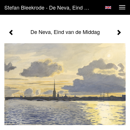
Stefan Bleekrode - De Neva, Eind Van De Middag
Tog
navi
De Neva, Eind van de Middag