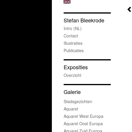
Stefan Bleekrode
Intro (NL)
Contact
Illustraties
Publicaties
Exposities
Overzicht
Galerie
Stadsgezichten
Aquarel
Aquarel West Europa
Aquarel Oost Europa
Aquarel Zuid Europa