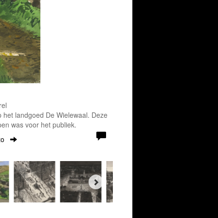
rel
p het landgoed De Wielewaal. Deze
pen was voor het publiek.
to